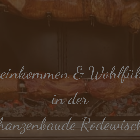
reinkommen & Wohlfüh
in der
hanzenbaude Rodewisc