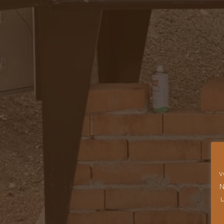
v
N
u