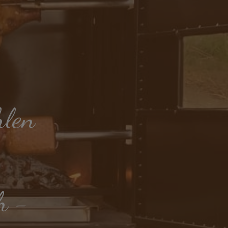
len
h -