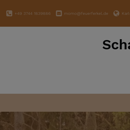
+49 3744 1839886
momo@feuerferkel.de
Kar
Sch