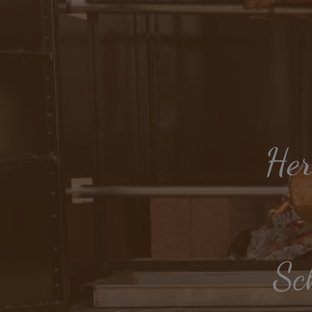
He
Sc