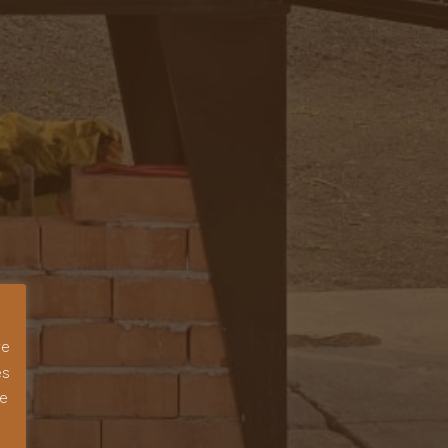
re
es
ie